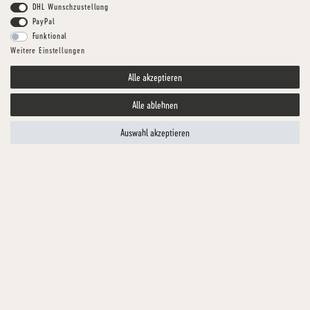
DHL Wunschzustellung
PayPal
Funktional
Weitere Einstellungen
Alle akzeptieren
Alle ablehnen
Auswahl akzeptieren
Dogius
PORTABLER FUTTERNAPF
Artikelnummer
ZUPO0001-1
FARBE