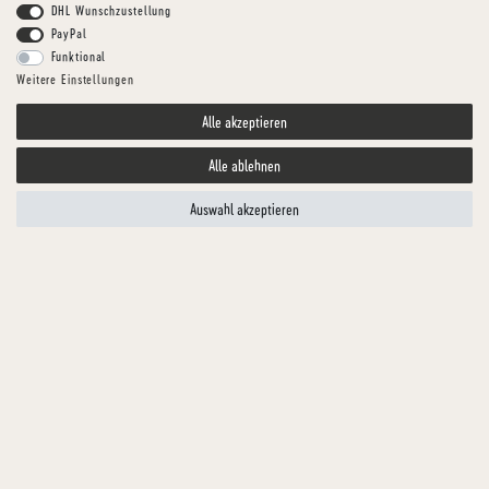
DHL Wunschzustellung
PayPal
Funktional
Weitere Einstellungen
Alle akzeptieren
Alle ablehnen
Auswahl akzeptieren
Dogius
DECKE KURZHAAR
Decke Kunst Kurzhaarfell
Artikelnummer
ZUDE0003-1