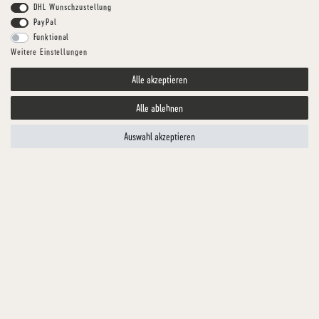
DHL Wunschzustellung
PayPal
Funktional
Weitere Einstellungen
Alle akzeptieren
Alle ablehnen
Auswahl akzeptieren
Dogius
BADEMANTEL
Hundebademantel Grau Frottee
Artikelnummer
ZUBA0001-1