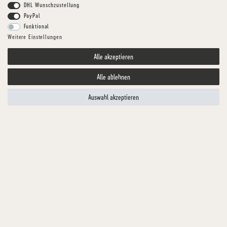
DHL Wunschzustellung
PayPal
Funktional
Weitere Einstellungen
Alle akzeptieren
Alle ablehnen
Auswahl akzeptieren
HUNDGESUND
RINDER-KNOCHENRASPEL
Einzelfuttermittel für Hunde
Artikelnummer
TFKRI0322-1