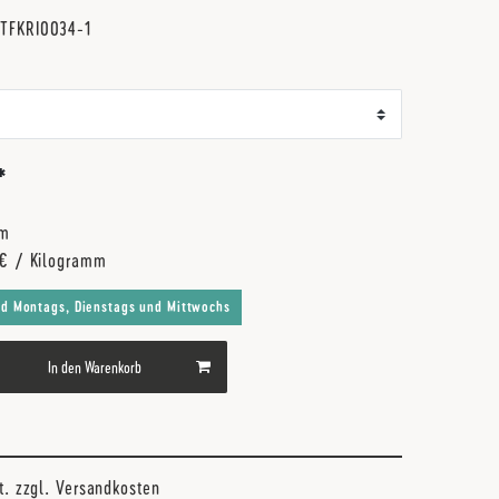
r
TFKRI0034-1
*
mm
 € / Kilogramm
nd Montags, Dienstags und Mittwochs
In den Warenkorb
t. zzgl.
Versandkosten