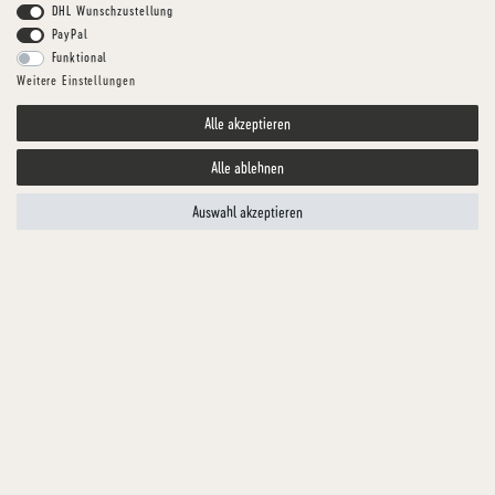
DHL Wunschzustellung
PayPal
Funktional
Weitere Einstellungen
Alle akzeptieren
Alle ablehnen
Auswahl akzeptieren
HUNDGESUND
RIND-DELUXE
Ergänzungsfuttermittel für Hunde & Katzen
Artikelnummer
TFKRI0030-1