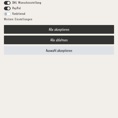
DHL Wunschzustellung
PayPal
Funktional
Weitere Einstellungen
Alle akzeptieren
Alle ablehnen
Auswahl akzeptieren
HUNDGESUND
PUTE-BASIC
Artikelnummer
TFKPU01417-1
MENGE