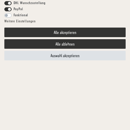
DHL Wunschzustellung
PayPal
Funktional
Weitere Einstellungen
Alle akzeptieren
Alle ablehnen
Auswahl akzeptieren
HUNDGESUND
LAMM-BASIC
Artikelnummer
TFKLA01411-1
MENGE