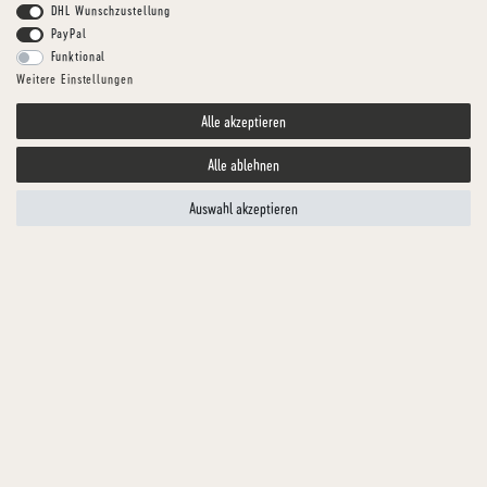
DHL Wunschzustellung
PayPal
Funktional
Weitere Einstellungen
Alle akzeptieren
Alle ablehnen
Auswahl akzeptieren
HUNDGESUND
LACHS-MENÜ WÜRFEL
Artikelnummer
TFKLA01438-1
MENGE