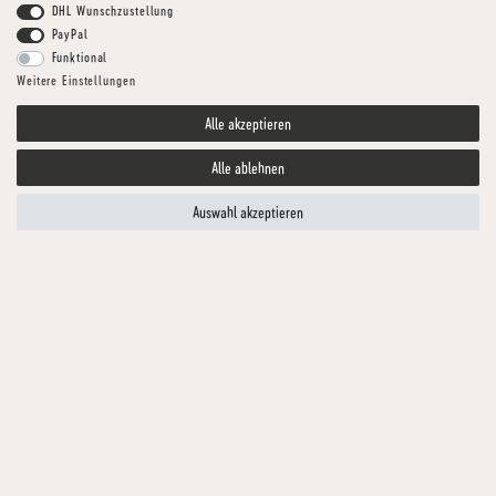
DHL Wunschzustellung
PayPal
Funktional
Weitere Einstellungen
Alle akzeptieren
Alle ablehnen
Auswahl akzeptieren
HUNDGESUND
KANINCHEN-MENÜ
Ergänzungsfuttermittel für Hunde
Artikelnummer
TFKKA2485-1