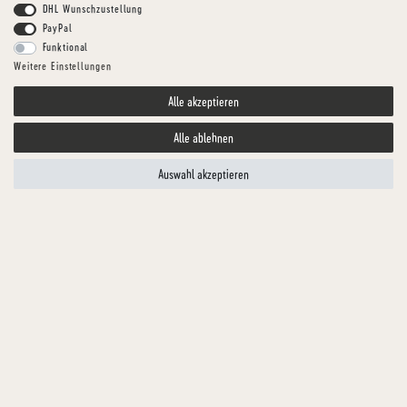
DHL Wunschzustellung
PayPal
Funktional
Weitere Einstellungen
Alle akzeptieren
Alle ablehnen
Auswahl akzeptieren
HUNDGESUND
ENTEN-MENÜ WÜRFEL
Artikelnummer
TFKEN2250-1
MENGE