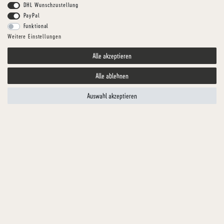
DHL Wunschzustellung
PayPal
Funktional
Weitere Einstellungen
Alle akzeptieren
Alle ablehnen
Auswahl akzeptieren
Schwenner
GETROCKNETE RINDER-LUNGE
Snack aus Rind für Ihren Hund
Artikelnummer
KULRI0052-2