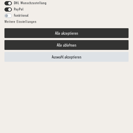
DHL Wunschzustellung
PayPal
Funktional
Weitere Einstellungen
Alle akzeptieren
Alle ablehnen
Auswahl akzeptieren
Body Dogs
GETROCKNETE PFERDE-LUNGE MINI
Knabberspaß vom Pferd für Ihren Hund
Artikelnummer
KULPF1450-1