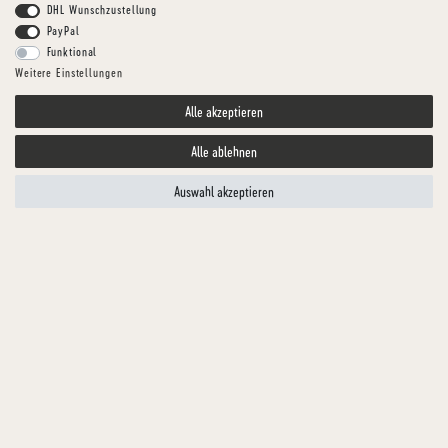
DHL Wunschzustellung
PayPal
Funktional
Weitere Einstellungen
Alle akzeptieren
Alle ablehnen
Auswahl akzeptieren
Schwenner
GETROCKNETE HÜHNCHEN-HERZEN
Knabberspaß vom Huhn für Ihren Hund
Artikelnummer
KULHU0117-1