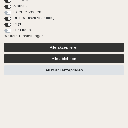
Essenziell
Statistik
Externe Medien
DHL Wunschzustellung
PayPal
Funktional
Weitere Einstellungen
Alle akzeptieren
Alle ablehnen
Auswahl akzeptieren
Body Dogs
GETROCKNETE PFERDE-HAUT
OHNE FELL
Knabberspaß vom Pferd für Ihren Hund
Artikelnummer
KULPF3448-1