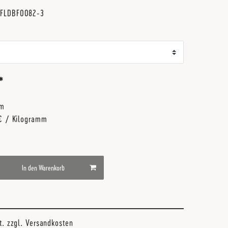
r
FLDBF0082-3
*
mm
 € / Kilogramm
In den Warenkorb
t. zzgl.
Versandkosten