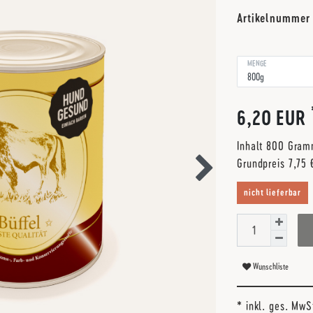
Artikelnumme
MENGE
6,20 EUR
Inhalt
800
Gra
Grundpreis
7,75
nicht lieferbar
Wunschliste
* inkl. ges. MwS