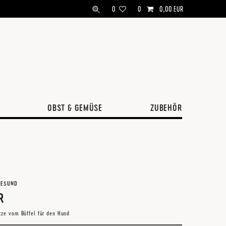
0
0
0,00 EUR
OBST & GEMÜSE
ZUBEHÖR
DGESUND
R
tze vom Büffel für den Hund